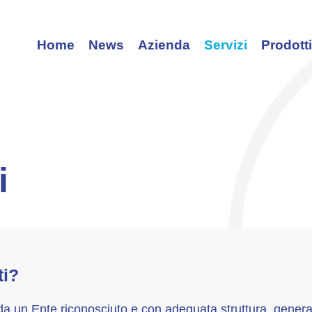
Home
News
Azienda
Servizi
Prodott
i
ti?
i da un Ente riconosciuto e con adeguata struttura, gener