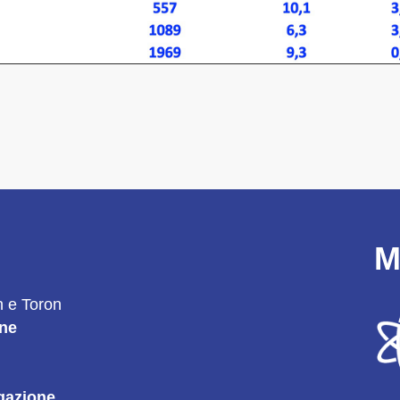
M
 e Toron
ne
gazione