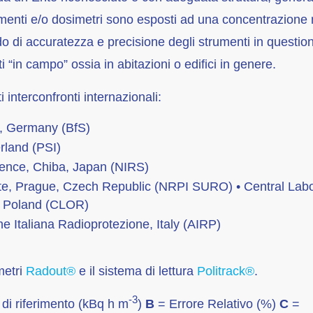
umenti e/o dosimetri sono esposti ad una concentrazione 
ado di accuratezza e precisione degli strumenti in questio
“in campo” ossia in abitazioni o edifici in genere.
interconfronti internazionali:
n, Germany (BfS)
erland (PSI)
cience, Chiba, Japan (NIRS)
tute, Prague, Czech Republic (NRPI SURO) • Central Lab
w, Poland (CLOR)
e Italiana Radioprotezione, Italy (AIRP)
metri
Radout®
e il sistema di lettura
Politrack®
.
-3
di riferimento (kBq h m
)
B
= Errore Relativo (%)
C
=