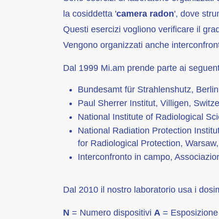
la cosiddetta '
camera radon
', dove str
Questi esercizi vogliono verificare il gr
Vengono organizzati anche interconfronti 
Dal 1999 Mi.am prende parte ai seguenti 
Bundesamt für Strahlenshutz, Berli
Paul Sherrer Institut, Villigen, Switz
National Institute of Radiological S
National Radiation Protection Insti
for Radiological Protection, Warsa
Interconfronto in campo, Associazion
Dal 2010 il nostro laboratorio usa i dosi
N
= Numero dispositivi
A
= Esposizione 